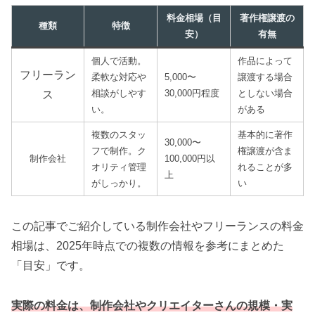
料金相場（目
著作権譲渡の
種類
特徴
安）
有無
個人で活動。
作品によって
フリーラン
柔軟な対応や
5,000〜
譲渡する場合
相談がしやす
30,000円程度
としない場合
ス
い。
がある
複数のスタッ
基本的に著作
30,000〜
フで制作。ク
権譲渡が含ま
制作会社
100,000円以
オリティ管理
れることが多
上
がしっかり。
い
この記事でご紹介している制作会社やフリーランスの料金
相場は、2025年時点での複数の情報を参考にまとめた
「目安」です。
実際の料金は、制作会社やクリエイターさんの規模・実