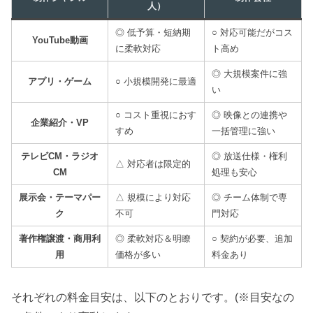
人）
◎ 低予算・短納期
○ 対応可能だがコス
YouTube動画
に柔軟対応
ト高め
◎ 大規模案件に強
アプリ・ゲーム
○ 小規模開発に最適
い
○ コスト重視におす
◎ 映像との連携や
企業紹介・VP
すめ
一括管理に強い
テレビCM・ラジオ
◎ 放送仕様・権利
△ 対応者は限定的
CM
処理も安心
展示会・テーマパー
△ 規模により対応
◎ チーム体制で専
ク
不可
門対応
著作権譲渡・商用利
◎ 柔軟対応＆明瞭
○ 契約が必要、追加
用
価格が多い
料金あり
それぞれの料金目安は、以下のとおりです。(※目安なの