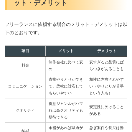
ット・デメリット
フリーランスに依頼する場合のメリット・デメリットは以
下のとおりです。
項目
メリット
デメリット
制作会社に比べて安
安すぎると品質にば
料金
め
らつきがあることも
直接やりとりができ
相性に左右されやす
コミュニケーション
て、柔軟に対応して
い（やりとりが苦手
もらいやすい
という人も）
得意ジャンルがハマ
安定性に欠けること
クオリティ
れば高クオリティも
がある
期待できる
余裕があれば融通が
急ぎ案件や長尺は難
納期