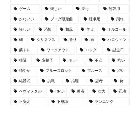
ゲーム
楽しい
泣け
勉強用
かわいい
ブログ限定曲
睡眠用
踊れ
怪しい
恐怖
和風
笑え
オルゴール
朝
クリスマス
祭り
雨
ハロウィン
筋トレ
ワークアウト
ロック
誕生日
検証
変拍子
ホラー
不安
怖い
穏やか
ブルースロック
ブルース
渋い
結婚式
挑戦
推理
思考
侍
ヘヴィメタル
RPG
勇者
壮大
忍者
不安定
不思議
ランニング