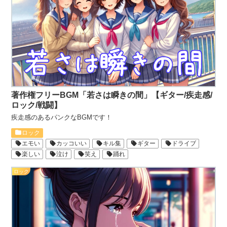
著作権フリーBGM「若さは瞬きの間」【ギター/疾走感/
ロック/戦闘】
疾走感のあるパンクなBGMです！
ロック
エモい
カッコいい
キル集
ギター
ドライブ
楽しい
泣け
笑え
踊れ
ロック