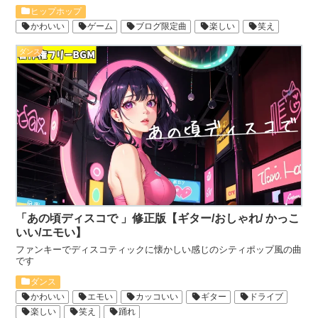
ヒップホップ
かわいい
ゲーム
ブログ限定曲
楽しい
笑え
ダンス
「あの頃ディスコで 」修正版【ギター/おしゃれ/ かっこ
いい/エモい】
ファンキーでディスコティックに懐かしい感じのシティポップ風の曲
です
ダンス
かわいい
エモい
カッコいい
ギター
ドライブ
楽しい
笑え
踊れ