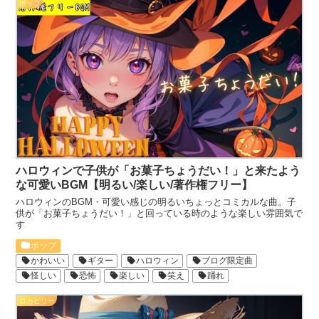
ポップ
ハロウィンで子供が「お菓子ちょうだい！」と来たよう
な可愛いBGM【明るい/楽しい/著作権フリー】
ハロウィンのBGM・可愛い感じの明るいちょっとコミカルな曲。子
供が「お菓子ちょうだい！」と回っている時のような楽しい雰囲気で
す
ポップ
かわいい
ギター
ハロウィン
ブログ限定曲
怪しい
恐怖
楽しい
笑え
踊れ
ロカビリー