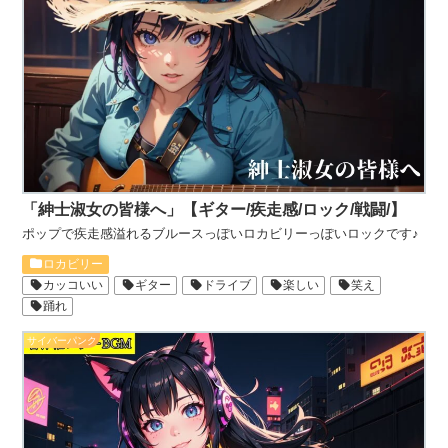
「紳士淑女の皆様へ」【ギター/疾走感/ロック/戦闘/】
ポップで疾走感溢れるブルースっぽいロカビリーっぽいロックです♪
ロカビリー
カッコいい
ギター
ドライブ
楽しい
笑え
踊れ
サイバーパンク