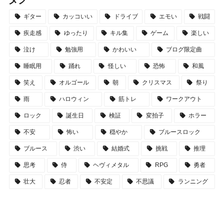
ギター
カッコいい
ドライブ
エモい
戦闘
疾走感
ゆったり
キル集
ゲーム
楽しい
泣け
勉強用
かわいい
ブログ限定曲
睡眠用
踊れ
怪しい
恐怖
和風
笑え
オルゴール
朝
クリスマス
祭り
雨
ハロウィン
筋トレ
ワークアウト
ロック
誕生日
検証
変拍子
ホラー
不安
怖い
穏やか
ブルースロック
ブルース
渋い
結婚式
挑戦
推理
思考
侍
ヘヴィメタル
RPG
勇者
壮大
忍者
不安定
不思議
ランニング