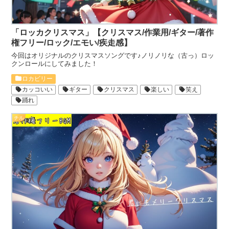
「ロッカクリスマス」【クリスマス/作業用/ギター/著作
権フリー/ロック/エモい/疾走感】
今回はオリジナルのクリスマスソングです♪ノリノリな（古っ）ロッ
クンロールにしてみました！
ロカビリー
カッコいい
ギター
クリスマス
楽しい
笑え
踊れ
チル