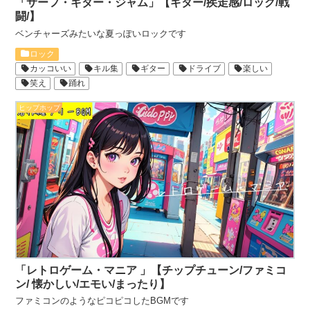
「サーフ・ギター・ジャム」【ギター/疾走感/ロック/戦
闘/】
ベンチャーズみたいな夏っぽいロックです
ロック
カッコいい
キル集
ギター
ドライブ
楽しい
笑え
踊れ
ヒップホップ
「レトロゲーム・マニア 」【チップチューン/ファミコ
ン/ 懐かしい/エモい/まったり】
ファミコンのようなピコピコしたBGMです