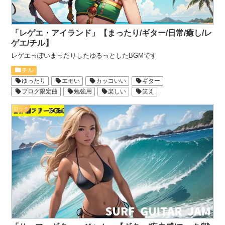
「レゲエ・アイランド」【まったり/ギター/日常/癒し/レ
ゲエ/チル】
レゲエっぽいまったりしたゆるっとしたBGMです
チル
ゆったり
エモい
カッコいい
ギター
ブログ限定曲
勉強用
楽しい
笑え
ロック