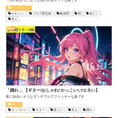
一日の始まりに合う元気の出るポップな曲です
ヒップホップ
かわいい
ブログ限定曲
勉強用
朝
楽しい
笑え
ダンス
「踊れ 」【ギター/おしゃれ/ かっこいい/エモい】
夜に似合いそうなダンサブルでファンキーな曲です
ダンス
カッコいい
ギター
楽しい
笑え
踊れ