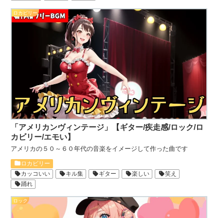
ロカビリー
「アメリカンヴィンテージ」【ギター/疾走感/ロック/ロ
カビリー/エモい】
アメリカの５０～６０年代の音楽をイメージして作った曲です
ロカビリー
カッコいい
キル集
ギター
楽しい
笑え
踊れ
ロック