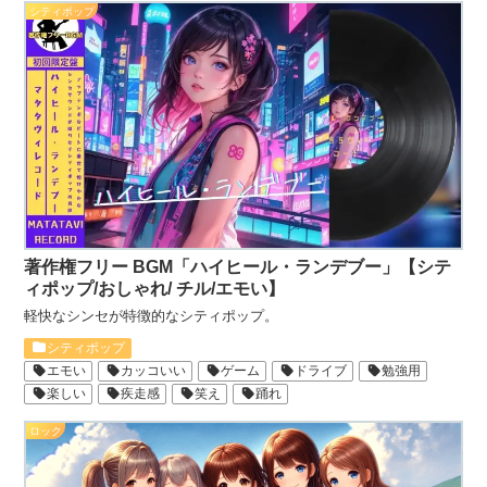
シティポップ
著作権フリー BGM「ハイヒール・ランデブー」【シテ
ィポップ/おしゃれ/ チル/エモい】
軽快なシンセが特徴的なシティポップ。
シティポップ
エモい
カッコいい
ゲーム
ドライブ
勉強用
楽しい
疾走感
笑え
踊れ
ロック