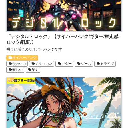
「デジタル・ロック」【サイバーパンク/ギター/疾走感/
ロック/戦闘/】
明るい感じのサイバーパンクです
サイバーパンク
かわいい
カッコいい
ギター
ゲーム
ドライブ
楽しい
笑え
チル