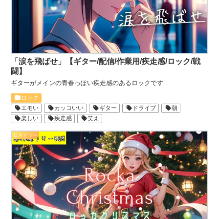
「涙を飛ばせ」【ギター/配信/作業用/疾走感/ロック/戦
闘】
ギターがメインの青春っぽい疾走感のあるロックです
ロック
エモい
カッコいい
ギター
ドライブ
朝
楽しい
疾走感
笑え
ロカビリー